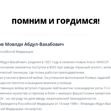
ПОМНИМ И ГОРДИМСЯ!
в Мовлди Абдул-Вахабович
оссийской Федерации
Абдул-Вахабович, родился в 1921 году в селении Новые Атаги ЧИАССР.
кончания семилетки поступил в ФЗО при заводе «Красный молот», зате
ический техникум, где позже работал преподавателем.
л участие в финской войне. За успешное выполнение боевых заданий
адское пехотно-командное военное училище.
ственную войну вступил старшим лейтенантом, командиром роты 7-го 
вленное мужество и героизм в боях с немецко-фашистскими захватчик
43г., но награду не дали ввиду национальной принадлежности.
Президента Российской Федерации от 16 мая 1996 г. Мовлади Абдул-В
кой Федерации, посмертно.