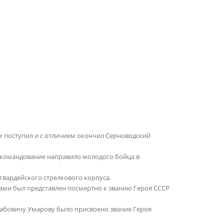
м поступил и с отличием окончил Серноводский
 командование направило молодого бойца в
гвардейского стрелкового корпуса.
ами был представлен посмертно к званию Героя СССР
ахабовичу Умарову было присвоено звание Героя