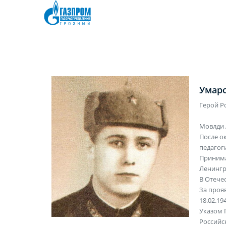
Умаро
Герой Р
Мовлди 
После о
педагог
Принима
Ленингр
В Отече
За проя
18.02.19
Указом 
Российс